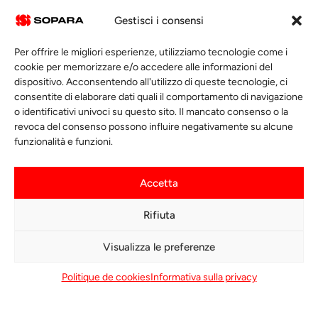
INDUSTRIALI NEL
Gestisci i consensi
PADRONEGGIARE I
LORO PROCESSI
Per offrire le migliori esperienze, utilizziamo tecnologie come i
TERMICI CRITICI.
cookie per memorizzare e/o accedere alle informazioni del
dispositivo. Acconsentendo all'utilizzo di queste tecnologie, ci
consentite di elaborare dati quali il comportamento di navigazione
o identificativi univoci su questo sito. Il mancato consenso o la
revoca del consenso possono influire negativamente su alcune
AL SERVIZIO DELLE INDUSTRIE
PIÙ ESIGENTI
funzionalità e funzioni.
Progettiamo e produciamo sistemi a infrarossi intelligenti e
su misura per i trattamenti termici più critici.
Accetta
Rifiuta
SETTORI
DI
ATTIVITA
Visualizza le preferenze
SOPARA
Politique de cookies
Informativa sulla privacy