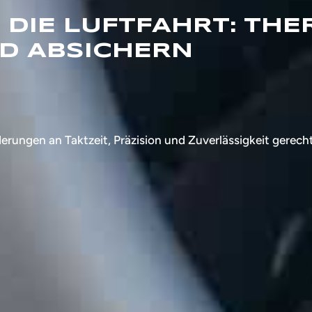
 DIE LUFTFAHRT: TH
D ABSICHERN
ungen an Taktzeit, Präzision und Zuverlässigkeit gerech