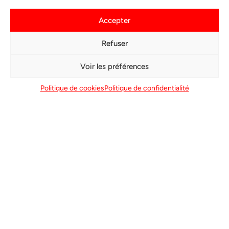
Accepter
Refuser
SECTEURS
D’ACTIVITÉS
Voir les préférences
SOPARA
Politique de cookies
Politique de confidentialité
APPLICATIONS POUR
L’AUTOMOBILE
Du secteur peinture constructeur aux pièces composites
équipementier : Sopara intervient sur toute la chaîne
thermique de l’automobile.