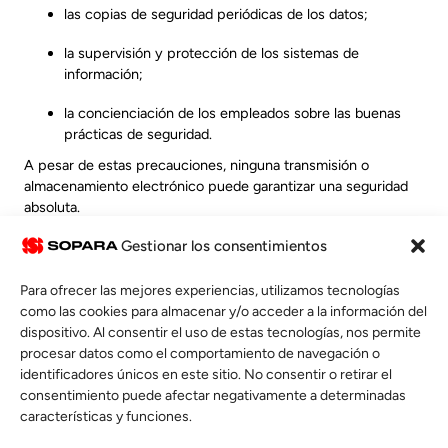
las copias de seguridad periódicas de los datos;
la supervisión y protección de los sistemas de
información;
la concienciación de los empleados sobre las buenas
prácticas de seguridad.
A pesar de estas precauciones, ninguna transmisión o
almacenamiento electrónico puede garantizar una seguridad
absoluta.
9. GESTIÓN DE
Gestionar los consentimientos
INCIDENTES DE
Para ofrecer las mejores experiencias, utilizamos tecnologías
SEGURIDAD
como las cookies para almacenar y/o acceder a la información del
dispositivo. Al consentir el uso de estas tecnologías, nos permite
En caso de violación de datos personales que pueda generar
procesar datos como el comportamiento de navegación o
un riesgo para los derechos y libertades de las personas
identificadores únicos en este sitio. No consentir o retirar el
afectadas, SOPARA aplicará los procedimientos previstos por
consentimiento puede afectar negativamente a determinadas
el RGPD.
características y funciones.
Cuando la normativa así lo exija, las personas afectadas y la