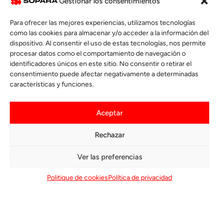
Gestionar los consentimientos
Para ofrecer las mejores experiencias, utilizamos tecnologías
como las cookies para almacenar y/o acceder a la información del
dispositivo. Al consentir el uso de estas tecnologías, nos permite
procesar datos como el comportamiento de navegación o
Sistema aeráulico
identificadores únicos en este sitio. No consentir o retirar el
consentimiento puede afectar negativamente a determinadas
características y funciones.
Chasis, aislamiento y envolvente
exterior
Aceptar
Contáctenos
Rechazar
Emisores infrarrojos de alto
SECTORES
DE
rendimiento
ACTIVIDAD
Ver las preferencias
SOPARA
Contáctenos
Politique de cookies
Política de privacidad
Mantenimiento facilitado
Contáctenos
Reflectores y zona caliente